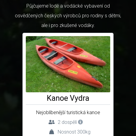
Půjčujeme lodě a vodácké vybavení od
osvědčených českých výrobců pro rodiny s dětmi,
ale i pro zkušené vodáky.
Kanoe Vydra
Nejoblíbenější turistická kanoe
2 dospělí
Nosnost 300kg