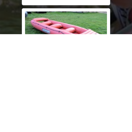
Raft Colorado
Univerzální nafukovací člun
6 dospělích
Nosnost 600kg
Šířka 160cm
Délka 450cm