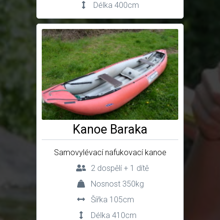
Délka 400cm
Kanoe Baraka
Samovylévací nafukovací kanoe
2 dospělí + 1 dítě
Nosnost 350kg
Šířka 105cm
Délka 410cm