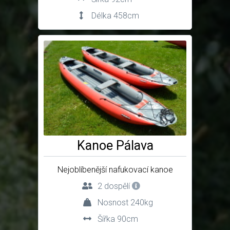
Délka 458cm
Kanoe Pálava
Nejoblíbenější nafukovací kanoe
2 dospělí
Nosnost 240kg
Šířka 90cm