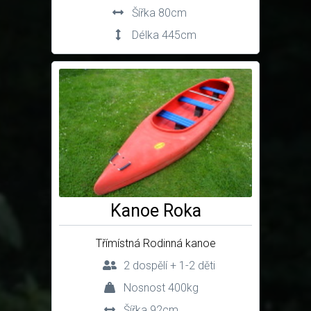
Šířka 80cm
Délka 445cm
Kanoe Roka
Třímístná Rodinná kanoe
2 dospělí + 1-2 děti
Nosnost 400kg
Šířka 92cm